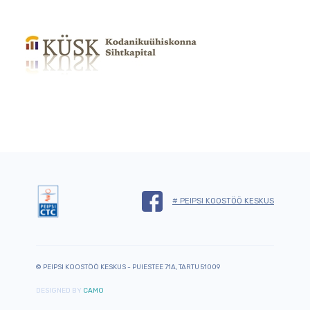
# PEIPSI KOOSTÖÖ KESKUS
© PEIPSI KOOSTÖÖ KESKUS - PUIESTEE 71A, TARTU 51009
DESIGNED BY
CAMO