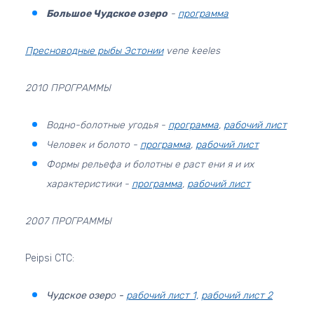
Большое Чудское озеро
-
программа
Пресноводные рыбы Эстонии
vene keeles
2010
ПРОГРАММЫ
Водно-болотные угодья -
программа
,
рабочий лист
Человек и болото -
программа
,
рабочий лист
Формы рельефа и болотны е раст ени я и их
характеристики -
программа
,
рабочий лист
2007 ПРОГРАММЫ
Peipsi CTC:
Чудскоe озер
o
-
рабочий лист 1,
рабочий лист 2