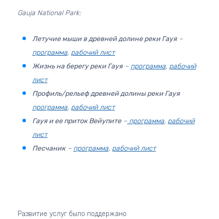
Gauja National Park:
Летучие мыши в древней долине реки Гауя
–
программа
,
рабочий лист
Жизнь на берегу реки Гауя
–
программа
,
рабочий
лист
Профиль/рельеф древней долины реки Гауя
программа
,
рабочий лист
Гауя и ее приток Вейупите
–
программа
,
рабочий
лист
Песчаник
–
программа
,
рабочий лист
Развитие услуг было поддержано