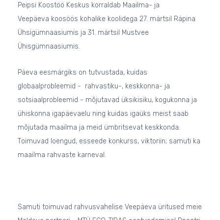
Peipsi Koostöö Keskus korraldab
Maailma- ja
Veepäeva
koosöös kohalike koolidega
27. märtsil Räpina
Ühsigümnaasiumis ja 31. märtsil Mustvee
Ühisgümnaasiumis.
Päeva eesmärgiks on tutvustada, kuidas
globaalprobleemid - rahvastiku-, keskkonna- ja
sotsiaalprobleemid - mõjutavad üksikisiku, kogukonna ja
ühiskonna igapäevaelu ning kuidas igaüks meist saab
mõjutada maailma ja meid ümbritsevat keskkonda.
T
oimuvad loengud, esseede konkurss, viktoriin; samuti ka
maailma rahvaste karneval.
Samuti toimuvad rahvusvahelise Veepäeva üritused meie