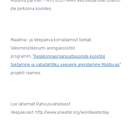
Moldova partneri - MTÜ ECO-TIRAS eestvedamisel Dnestri
jõe piirkonna koolides.
Maailma- ja Veepäeva korraldamist toetab
Välisministeeriumi arengukoostöö
programm,
"Keskkonnaorganisatsioonide koostöö
toetamine ja vabatahtliku veeseire arendamine Moldovas
"
projekti raames.
Loe lähemalt Rahvusvahelisest
Veepäevast: http://www.unwater.org/worldwaterday