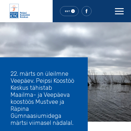
EST
22. märts on üleilmne
Veepäev. Peipsi Koostöö
Keskus tähistab
Maailma- ja Veepäeva
koostöös Mustvee ja
Räpina
Gümnaasiumidega
märtsi viimasel nädalal.