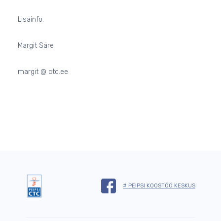
Lisainfo:
Margit Säre
margit @ ctc.ee
# PEIPSI KOOSTÖÖ KESKUS