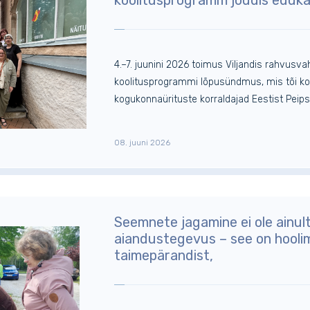
4.–7. juunini 2026 toimus Viljandis rahvusva
koolitusprogrammi lõpusündmus, mis tõi kok
kogukonnaürituste korraldajad Eestist Peipsi
08. juuni 2026
Seemnete jagamine ei ole ainult
aiandustegevus – see on hooli
taimepärandist,