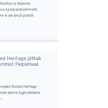
 koolitus ja õppereis
oimus ka pärandseemnete
i ole ainult praktili...
ted Heritage jätkab
urimist Peipsimaal
projekti Rooted Heritage
aimede teema tugevdatakse
...