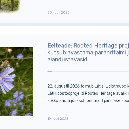
20. juuli 2026
Eelteade: Rooted Heritage pro
kutsub avastama pärandtaimi ja
aiandustavasid
22. augustil 2026 toimub Lätis, Lielstraupe l
Läti koostööprojekti Rooted Heritage avali
kokku aasta jooksul toimunud piiriülese koo
19. juuli 2026