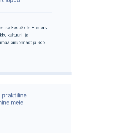
helise FestiSkills Hunters
ku kultuuri- ja
maa piirkonnast ja Soo...
 praktiline
mine meie