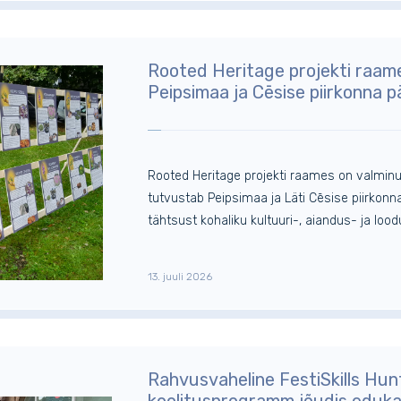
Rooted Heritage projekti raame
Peipsimaa ja Cēsise piirkonna 
Rooted Heritage projekti raames on valminu
tutvustab Peipsimaa ja Läti Cēsise piirkon
tähtsust kohaliku kultuuri-, aiandus- ja loo
13. juuli 2026
Rahvusvaheline FestiSkills Hun
koolitusprogramm jõudis eduka