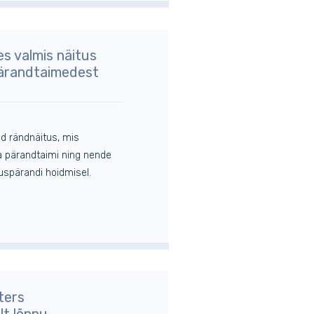
s valmis näitus
pärandtaimedest
d rändnäitus, mis
na pärandtaimi ning nende
duspärandi hoidmisel.
ters
lt lõppu