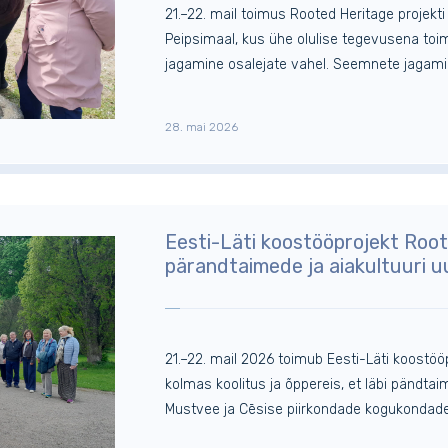
21.–22. mail toimus Rooted Heritage projekti
Peipsimaal, kus ühe olulise tegevusena t
jagamine osalejate vahel. Seemnete jagamine e
28. mai 2026
Eesti-Läti koostööprojekt Roo
pärandtaimede ja aiakultuuri u
21.–22. mail 2026 toimub Eesti-Läti koostöö
kolmas koolitus ja õppereis, et läbi pändt
Mustvee ja Cēsise piirkondade kogukondade 