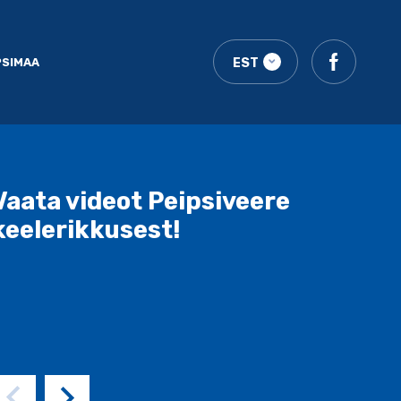
PSIMAA
EST
Vaata videot Peipsiveere
keelerikkusest!