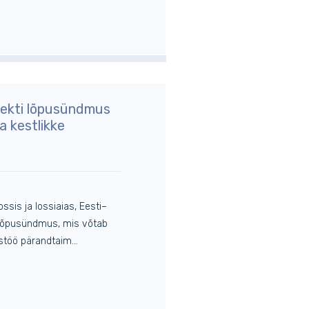
jekti lõpusündmus
 kestlikke
ossis ja lossiaias, Eesti–
k lõpusündmus, mis võtab
stöö pärandtaim...