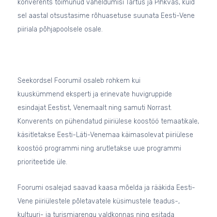
konverents toimunud vaheldumisi Tartus ja Pihkvas, kuid
sel aastal otsustasime rõhuasetuse suunata Eesti-Vene
piiriala põhjapoolsele osale.
Seekordsel Foorumil osaleb rohkem kui
kuuskümmend eksperti ja erinevate huvigruppide
esindajat Eestist, Venemaalt ning samuti Norrast.
Konverents on pühendatud piiriülese koostöö temaatikale,
käsitletakse Eesti-Läti-Venemaa käimasolevat piiriülese
koostöö programmi ning arutletakse uue programmi
prioriteetide üle.
Foorumi osalejad saavad kaasa mõelda ja rääkida Eesti-
Vene piiriülestele põletavatele küsimustele teadus-,
kultuuri- ja turismiarengu valdkonnas ning esitada