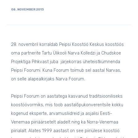
08. NOVEMBER 2013
28. novembril korraldab Peipsi Koostöö Keskus koostöös
oma partnerite Tartu Ülikooli Narva Kolledzi ja Chudskoe
Projektiga Pihkvast juba järjekorras üheteistkümnenda
Peipsi Foorumi. Kuna Foorum toimub sel aastal Narvas,
on selle alapealkirjaks Narva Foorum.
Peipsi Foorum on aastatega kasvanud traditsiooniliseks
koostöövormiks, mis toob aastalõpukonverentsile kokku
kogenud eksperte, arvamusliidreid ja asjalisi Eesti-
Venemaa piiriäärsetelt aladelt ning ka Norra-Venemaa
piirialalt. Alates 1999 aastast on see piiriülese koostöö