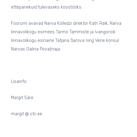
ettepanekuid tulevaseks koostööks. .
Foorumi avavad Narva Kolledzi direktor Katri Raik, Narva
linnavolikogu esimees Tarmo Tammiste ja Ivangorodi
linnavolikogu esinaine Tatjana Šarova ning Vene konsul
Narvas Galina Považnaja.
Lisainfo:
Margit Säre
margit @ ctc.ee