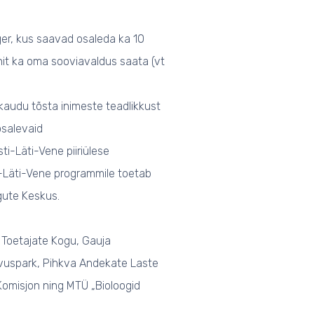
er, kus saavad osaleda ka 10
unit ka oma sooviavaldus saata (vt
audu tõsta inimeste teadlikkust
osalevaid
i-Läti-Vene piiriülese
i-Läti-Vene programmile toetab
gute Keskus.
 Toetajate Kogu, Gauja
hvuspark, Pihkva Andekate Laste
omisjon ning MTÜ „Bioloogid