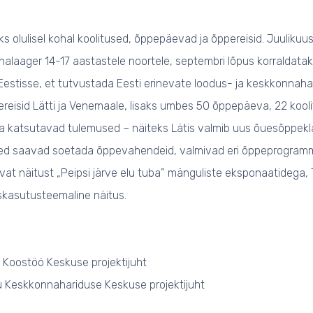
 olulisel kohal koolitused, õppepäevad ja õppereisid. Juulikuus
aager 14-17 aastastele noortele, septembri lõpus korraldatakse
estisse, et tutvustada Eesti erinevate loodus- ja keskkonnaha
eisid Lätti ja Venemaale, lisaks umbes 50 õppepäeva, 22 koolit
ega katsutavad tulemused – näiteks Lätis valmib uus õuesõppek
sed saavad soetada õppevahendeid, valmivad eri õppeprogrammid, 
vat näitust „Peipsi järve elu tuba” mänguliste eksponaatidega
skasutusteemaline näitus.
si Koostöö Keskuse projektijuht
rtu Keskkonnahariduse Keskuse projektijuht