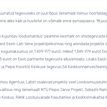
suunatud tegevuseks on juuli lõpus Venemaal toimuv noortelaag
imine alles käib ja huvilistel on võimalik enne esmaspäeva, 18.ju
i kujundav loodusharidus" peamine eesmärk on ühistegevuste k
est Eesti-Läti-Vene projektipiirkonnas ning arendada projektis 
 kogumaksumus on 1 499 977 eurot, millest 1 349 979 eurot Eest
eurot on Eesti partnerite tegevuste elluviimiseks. Lisaks Eest
 ja Peipsi Koostöö Keskuse tegevusi SA Keskkonnainvesteerin
ushoiu Agentuur, Lätist osalevad projektis veel Loodusmuuseumi
alitsus ning Venemaalt MTÜ Peipsi Järve Projekt, Sebezhi Ra
 Keskus, Riiklik Loodusvarade Kasutamise ja Keskkonnakaitse K