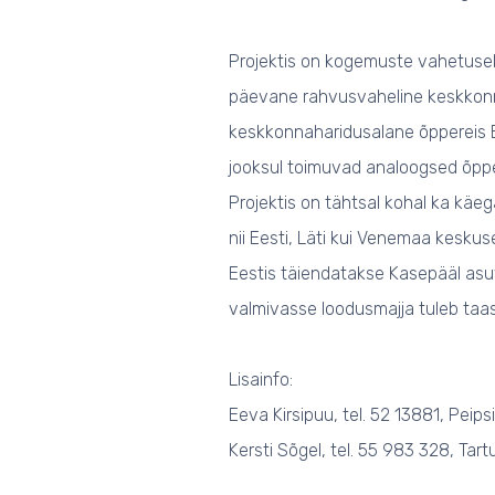
Projektis on kogemuste vahetuseks
päevane rahvusvaheline keskkonnal
keskkonnaharidusalane õppereis E
jooksul toimuvad analoogsed õpper
Projektis on tähtsal kohal ka kä
nii Eesti, Läti kui Venemaa kesku
Eestis täiendatakse Kasepääl asu
valmivasse loodusmajja tuleb taa
Lisainfo:
Eeva Kirsipuu, tel. 52 13881, Peip
Kersti Sõgel, tel. 55 983 328, Ta