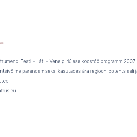
trumendi Eesti – Läti – Vene piiriülese koostöö programm 2007 –
ntsivõime parandamiseks, kasutades ära regiooni potentsiaali 
tteel.
trus.eu