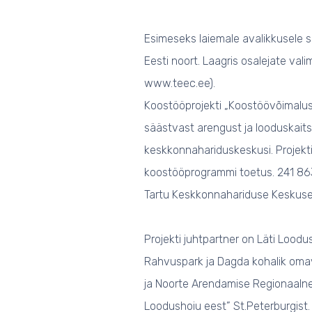
Esimeseks laiemale avalikkusele 
Eesti noort. Laagris osalejate val
www.teec.ee).
Koostööprojekti „Koostöövõimalus
säästvast arengust ja looduskaits
keskkonnahariduskeskusi. Projekti
koostööprogrammi toetus. 241 863 
Tartu Keskkonnahariduse Keskuse
Projekti juhtpartner on Läti Lood
Rahvuspark ja Dagda kohalik omav
ja Noorte Arendamise Regionaalne
Loodushoiu eest” St.Peterburgist.