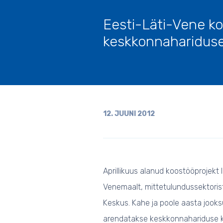
Eesti-Läti-Vene k
keskkonnahariduse
12. JUUNI 2012
Aprillikuus alanud koostööprojekt 
Venemaalt, mittetulundussektorist
Keskus. Kahe ja poole aasta jooksu
arendatakse keskkonnahariduse k