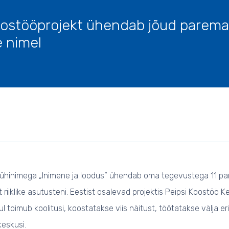
oostööprojekt ühendab jõud parema
 nimel
lühinimega „Inimene ja loodus” ühendab oma tegevustega 11 partn
 riiklike asutusteni. Eestist osalevad projektis Peipsi Koostöö 
l toimub koolitusi, koostatakse viis näitust, töötatakse välja e
eskusi.