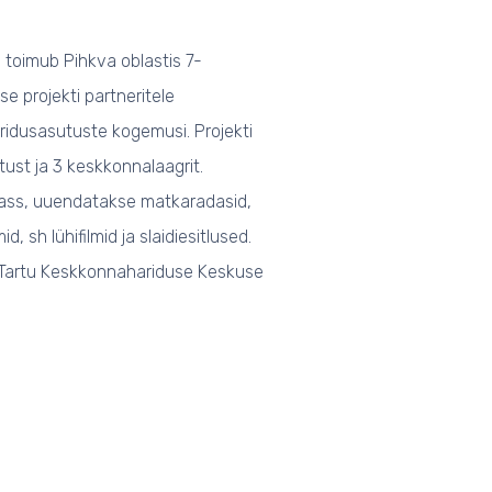
 toimub Pihkva oblastis 7-
 projekti partneritele
ridusasutuste kogemusi. Projekti
ust ja 3 keskkonnalaagrit.
lass, uuendatakse matkaradasid,
sh lühifilmid ja slaidiesitlused.
, Tartu Keskkonnahariduse Keskuse