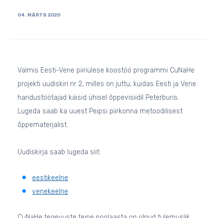
04. MÄRTS 2020
Valmis Eesti-Vene piiriülese koostöö programmi CuNaHe
projekti uudiskiri nr 2, milles on juttu, kuidas Eesti ja Vene
haridustöötajad käisid ühisel õppevisiidil Peterburis.
Lugeda saab ka uuest Peipsi piirkonna metoodilisest
õppematerjalist.
Uudiskirja saab lugeda siit:
eestikeelne
venekeelne
CuNaHe tegevuste teine poolaasta on olnud tulemuslik.