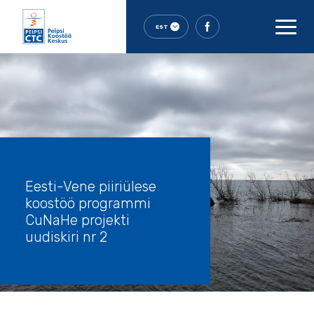
EST
Eesti-Vene piiriülese
koostöö programmi
CuNaHe projekti
uudiskiri nr 2