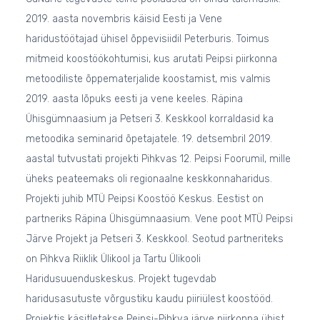
2019. aasta novembris käisid Eesti ja Vene
haridustöötajad ühisel õppevisiidil Peterburis. Toimus
mitmeid koostöökohtumisi, kus arutati Peipsi piirkonna
metoodiliste õppematerjalide koostamist, mis valmis
2019. aasta lõpuks eesti ja vene keeles. Räpina
Ühisgümnaasium ja Petseri 3. Keskkool korraldasid ka
metoodika seminarid õpetajatele. 19. detsembril 2019.
aastal tutvustati projekti Pihkvas 12. Peipsi Foorumil, mille
üheks peateemaks oli regionaalne keskkonnaharidus.
Projekti juhib MTÜ Peipsi Koostöö Keskus. Eestist on
partneriks Räpina Ühisgümnaasium. Vene poot MTÜ Peipsi
Järve Projekt ja Petseri 3. Keskkool. Seotud partneriteks
on Pihkva Riiklik Ülikool ja Tartu Ülikooli
Haridusuuenduskeskus. Projekt tugevdab
haridusasutuste võrgustiku kaudu piiriülest koostööd.
Projektis käsitletakse Peipsi-Pihkva järve piirkonna ühist