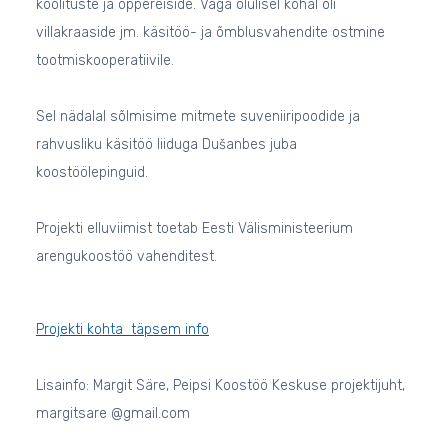
koolituste ja õppereiside. Väga olulisel kohal oli
villakraaside jm. käsitöö- ja õmblusvahendite ostmine
tootmiskooperatiivile.
Sel nädalal sõlmisime mitmete suveniiripoodide ja
rahvusliku käsitöö liiduga Dušanbes juba
koostöölepinguid.
Projekti elluviimist toetab Eesti Välisministeerium
arengukoostöö vahenditest.
Projekti kohta täpsem info
Lisainfo: Margit Säre, Peipsi Koostöö Keskuse projektijuht,
margitsare @gmail.com