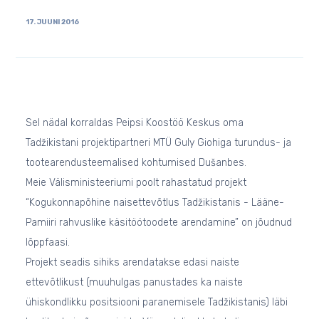
17. JUUNI 2016
Sel nädal korraldas Peipsi Koostöö Keskus oma
Tadžikistani projektipartneri MTÜ Guly Giohiga turundus- ja
tootearendusteemalised kohtumised Dušanbes.
Meie Välisministeeriumi poolt rahastatud projekt
“Kogukonnapõhine naisettevõtlus Tadžikistanis - Lääne-
Pamiiri rahvuslike käsitöötoodete arendamine” on jõudnud
lõppfaasi.
Projekt seadis sihiks arendatakse edasi naiste
ettevõtlikust (muuhulgas panustades ka naiste
ühiskondlikku positsiooni paranemisele Tadžikistanis) läbi