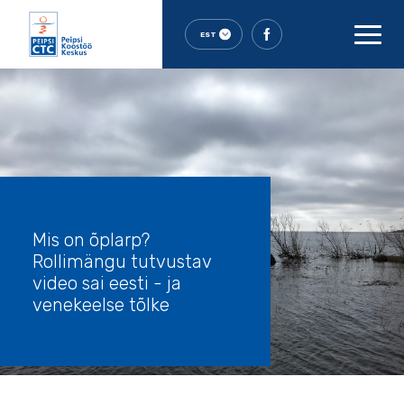
EST
Mis on õplarp?
Rollimängu tutvustav
video sai eesti - ja
venekeelse tõlke