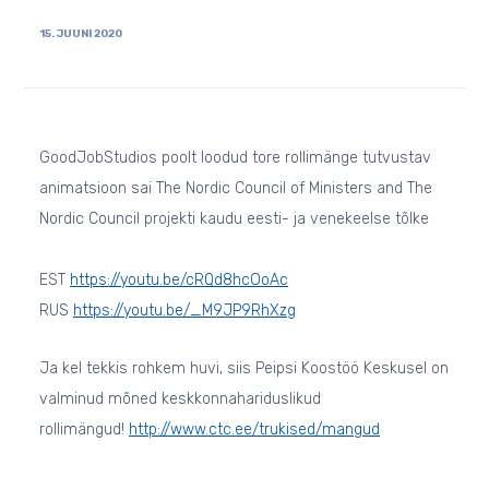
15. JUUNI 2020
GoodJobStudios poolt loodud tore rollimänge tutvustav
animatsioon sai The Nordic Council of Ministers and The
Nordic Council projekti kaudu eesti- ja venekeelse tõlke
EST
https://youtu.be/cRQd8hcOoAc
RUS
https://youtu.be/_M9JP9RhXzg
Ja kel tekkis rohkem huvi, siis Peipsi Koostöö Keskusel on
valminud mõned keskkonnahariduslikud
rollimängud!
http://www.ctc.ee/trukised/mangud