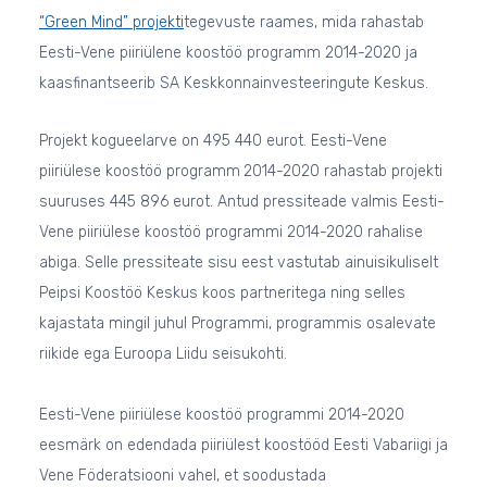
“Green Mind” projekti
tegevuste raames, mida rahastab
Eesti-Vene piiriülene koostöö programm 2014-2020 ja
kaasfinantseerib SA Keskkonnainvesteeringute Keskus.
Projekt kogueelarve on 495 440 eurot. Eesti-Vene
piiriülese koostöö programm
2014-2020 rahastab projekti
suuruses 445 896 eurot. Antud pressiteade valmis Eesti-
Vene piiriülese koostöö programmi 2014-2020 rahalise
abiga. Selle pressiteate sisu eest vastutab ainuisikuliselt
Peipsi Koostöö Keskus koos partneritega ning selles
kajastata mingil juhul Programmi, programmis osalevate
riikide ega Euroopa Liidu seisukohti.
Eesti-Vene piiriülese koostöö programmi 2014-2020
eesmärk on edendada piiriülest koostööd Eesti Vabariigi ja
Vene Föderatsiooni vahel, et soodustada