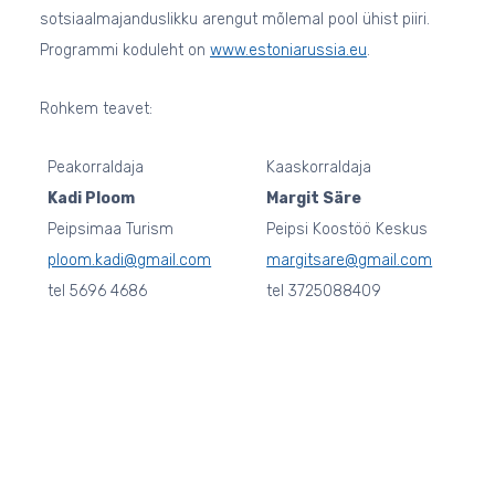
sotsiaalmajanduslikku arengut mõlemal pool ühist piiri.
Programmi koduleht on
www.estoniarussia.eu
.
Rohkem teavet:
Peakorraldaja
Kaaskorraldaja
Kadi Ploom
Margit Säre
Peipsimaa Turism
Peipsi Koostöö Keskus
ploom.kadi@gmail.com
margitsare@gmail.com
tel 5696 4686
tel 3725088409