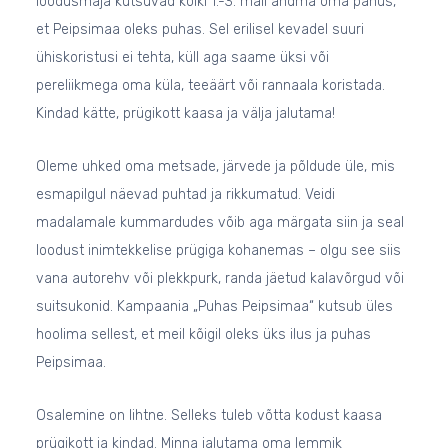
loodusmaja kutsuvad kõiki 1.-3. mail andma oma panus,
et Peipsimaa oleks puhas. Sel erilisel kevadel suuri
ühiskoristusi ei tehta, küll aga saame üksi või
pereliikmega oma küla, teeäärt või rannaala koristada.
Kindad kätte, prügikott kaasa ja välja jalutama!
Oleme uhked oma metsade, järvede ja põldude üle, mis
esmapilgul näevad puhtad ja rikkumatud. Veidi
madalamale kummardudes võib aga märgata siin ja seal
loodust inimtekkelise prügiga kohanemas – olgu see siis
vana autorehv või plekkpurk, randa jäetud kalavõrgud või
suitsukonid. Kampaania „Puhas Peipsimaa“ kutsub üles
hoolima sellest, et meil kõigil oleks üks ilus ja puhas
Peipsimaa.
Osalemine on lihtne. Selleks tuleb võtta kodust kaasa
prügikott ja kindad. Minna jalutama oma lemmik