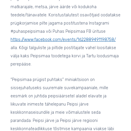
matkarajale, metsa, järve äärde või kodukoha
teedele/tänavatele. Koristustalutest osavõtjaid oodatakse
prügikorjamise pilte jagama postitustena Instagrami
#puhaspeipsimaa või Puhas Peipsimaa FB ürituse
https://www.facebook.com/events/1622889491198758/
alla. Kõigi talguliste ja piltide postitajate vahel loositakse
välja kaks Peipsimaa toodetega korvi ja Tartu loodusmaja
perepääse.
“Peipsimaa prügist puhtaks” miniaktsioon on
sissejuhatuseks suuremale suvekampaaniale, mille
eesmärk on juhtida peipsiäärsetel aladel elavate ja
liikuvate inimeste tähelepanu Peipsi järve
keskkonnaseisundile ja meie võimalustele seda
parandada. Peipsi järve ja Peipsi järve regiooni
keskkonnateadlikkuse tõstmise kampaania viiakse läbi