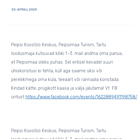
30. APRILL 2020
Peipsi Koostöö Keskus, Peipsimaa Turism, Tartu
loodusmaja kutsuvad kõiki 1.-3. mail andma oma panus,
et Peipsimaa oleks puhas. Sel erilisel kevadel suuri
ühiskoristusi ei tehta, küll aga saame üksi või
pereliikmega oma küla, teeäärt või rannaala koristada.
Kindad kätte, prügikott kaasa ja välja jalutama! Vt FB
üritust
https://www.facebook.com/events/1622889491198758/
Peipsi Koostöö Keskus, Peipsimaa Turism, Tartu