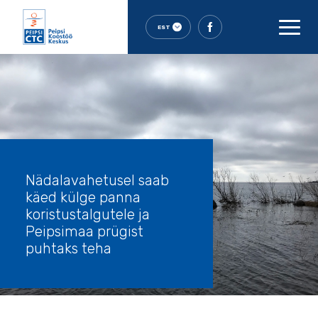
EST
Nädalavahetusel saab
käed külge panna
koristustalgutele ja
Peipsimaa prügist
puhtaks teha