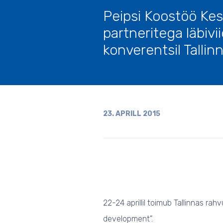
Peipsi Koostöö Ke
partneritega läbiv
konverentsil Tallin
23. APRILL 2015
22-24 aprillil toimub Tallinnas r
development".