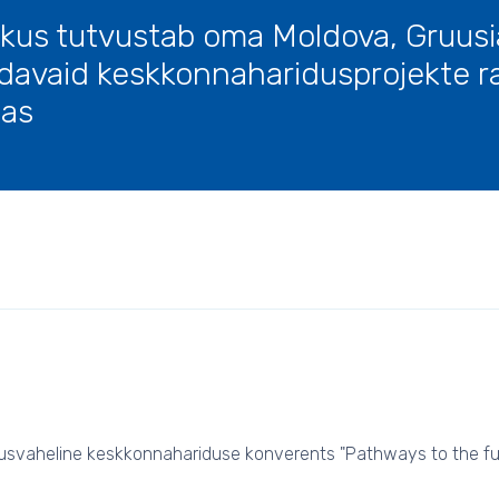
skus tutvustab oma Moldova, Gruusi
iidavaid keskkonnaharidusprojekte r
nas
ahvusvaheline keskkonnahariduse konverents "Pathways to the fu