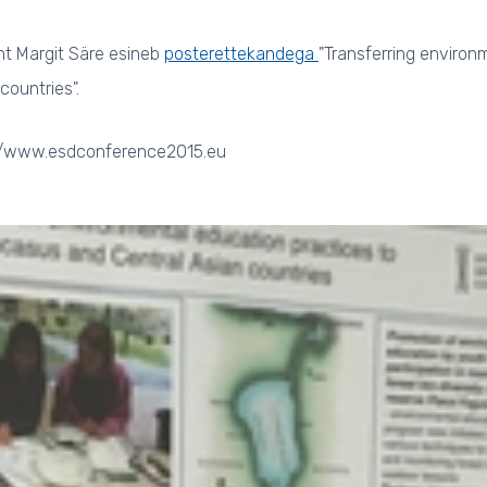
ht Margit Säre esineb
posterettekandega
"
Transferring environ
ountries".
p://www.esdconference2015.eu