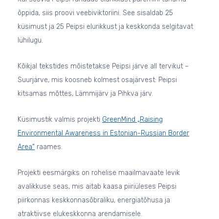
õppida, siis proovi veebiviktoriini. See sisaldab 25
küsimust ja 25 Peipsi elurikkust ja keskkonda selgitavat
lühilugu.
Kõikjal tekstides mõistetakse Peipsi järve all tervikut –
Suurjärve, mis koosneb kolmest osajärvest: Peipsi
kitsamas mõttes, Lämmijärv ja Pihkva järv.
Küsimustik valmis projekti
GreenMind „Raising
Environmental Awareness in Estonian-Russian Border
Area“
raames.
Projekti eesmärgiks on rohelise maailmavaate levik
avalikkuse seas, mis aitab kaasa piiriüleses Peipsi
piirkonnas keskkonna­sõbraliku, energiatõhusa ja
atraktiivse elukeskkonna arendami­sele.