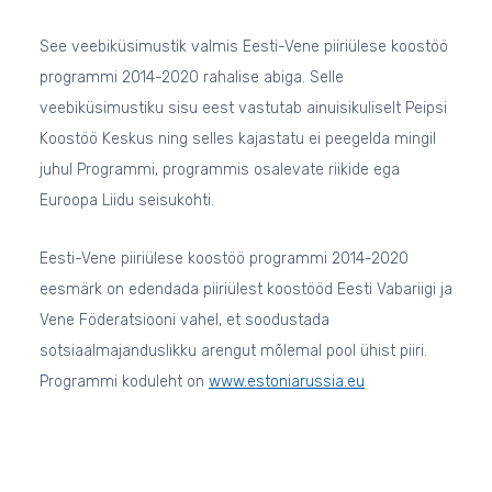
See veebiküsimustik valmis Eesti-Vene piiriülese koostöö
programmi 2014-2020 rahalise abiga. Selle
veebiküsimustiku sisu eest vastutab ainuisikuliselt Peipsi
Koostöö Keskus ning selles kajastatu ei peegelda mingil
juhul Programmi, programmis osalevate riikide ega
Euroopa Liidu seisukohti.
Eesti-Vene piiriülese koostöö programmi 2014-2020
eesmärk on edendada piiriülest koostööd Eesti Vabariigi ja
Vene Föderatsiooni vahel, et soodustada
sotsiaalmajanduslikku arengut mõlemal pool ühist piiri.
Programmi koduleht on
www.estoniarussia.eu