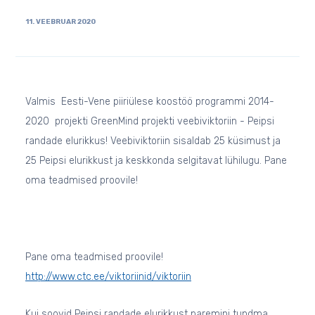
11. VEEBRUAR 2020
Valmis Eesti-Vene piiriülese koostöö programmi 2014-
2020 projekti GreenMind projekti veebiviktoriin - Peipsi
randade elurikkus! Veebiviktoriin sisaldab 25 küsimust ja
25 Peipsi elurikkust ja keskkonda selgitavat lühilugu. Pane
oma teadmised proovile!
Pane oma teadmised proovile!
http://www.ctc.ee/viktoriinid/viktoriin
Kui soovid Peipsi randade elurikkust paremini tundma