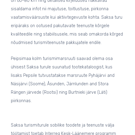
on 60-80 km ning detailsed kirjeldused hakkavad
sisaldama infot nii majutuse, toitlustuse, piirkonna
vaatamisväärsuste kui aktiivtegevuste kohta. Saksa turu
eripäraks on ootused pakutavate teenuste kõrgele
kvaliteedile ning stabiilsusele, mis seab omakorda kõrged
nõudmised turismiteenuste pakkujatele endile.
Peipsimaa kolm turismimarsruuti saavad olema osa
ühisest Saksa turule suunatud tootekataloogist, kus
lisaks Pepsile tutvustatakse marsruute Pyhäjärvi and
Näsijärvi (Soome), Åsunden, Järnlunden and Stora
Rängen järvede (Rootsi) ning Burtnieki järve (Läti)
piirkonnas.
Saksa turismiturule sobilike toodete ja teenuste välja
töötamist toetab Interreg Kesk-Läänemere programm