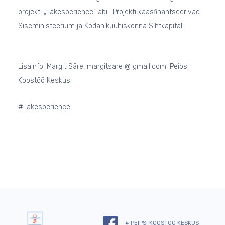
projekti „Lakesperience“ abil. Projekti kaasfinantseerivad
Siseministeerium ja Kodanikuühiskonna Sihtkapital.
Lisainfo: Margit Säre, margitsare @ gmail.com, Peipsi
Koostöö Keskus
#Lakesperience
# PEIPSI KOOSTÖÖ KESKUS