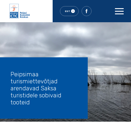
EST
Peipsimaa
turismiettevõtjad
arendavad Saksa
turistidele sobivaid
tooteid