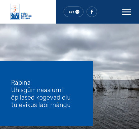
EST
Räpina
Ühisgümnaasiumi
õpilased kogevad elu
tulevikus läbi mängu