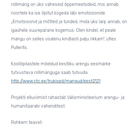
rollimäng on üks väheseid õppemeetodeid, mis annab
noortele ka ise õpitut kogeda läbi emotsioonide.
„Emotsioonid ja mõtted ja tunded, mida üks larp annab, on
igaühele suurepärane kogemus. Olen kindel, et peale
mängu on selles osalenu kindlasti palju rikkam“, ütles
Pullerits.
Kooliõpilastele mõeldud kestliku arengu eesmärke
tutvustava rollimänguga saab tutvuda
http://www.ctc.ee/trukised/mangud/eest2121
Projekti elluviimist rahastab Välisministeerium arengu- ja
humanitaarabi vahenditest.
Rohkem teavet: