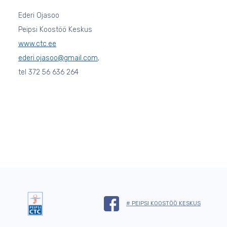
Ederi Ojasoo
Peipsi Koostöö Keskus
www.ctc.ee
ederi.ojasoo@gmail.com
,
tel 372 56 636 264
# PEIPSI KOOSTÖÖ KESKUS