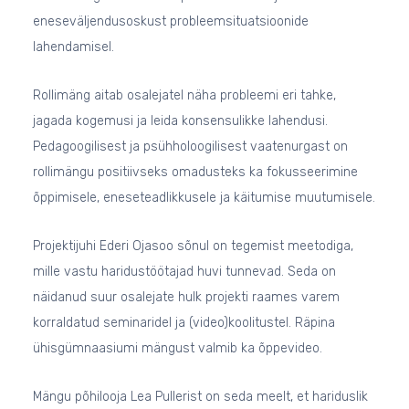
eneseväljendusoskust probleemsituatsioonide
lahendamisel.
Rollimäng aitab osalejatel näha probleemi eri tahke,
jagada kogemusi ja leida konsensulikke lahendusi.
Pedagoogilisest ja psühholoogilisest vaatenurgast on
rollimängu positiivseks omadusteks ka fokusseerimine
õppimisele, eneseteadlikkusele ja käitumise muutumisele.
Projektijuhi Ederi Ojasoo sõnul on tegemist meetodiga,
mille vastu haridustöötajad huvi tunnevad. Seda on
näidanud suur osalejate hulk projekti raames varem
korraldatud seminaridel ja (video)koolitustel. Räpina
ühisgümnaasiumi mängust valmib ka õppevideo.
Mängu põhilooja Lea Pullerist on seda meelt, et hariduslik