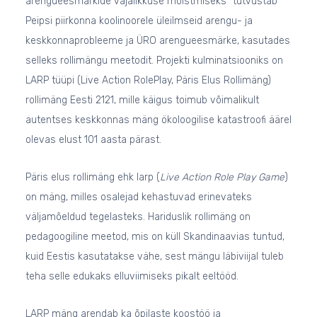
arengueesmärkide vajalikkuse mõistmiseks“ tutvustab
Peipsi piirkonna koolinoorele üleilmseid arengu- ja
keskkonnaprobleeme ja ÜRO arengueesmärke, kasutades
selleks rollimängu meetodit. Projekti kulminatsiooniks on
LARP tüüpi (Live Action RolePlay, Päris Elus Rollimäng)
rollimäng Eesti 2121, mille käigus toimub võimalikult
autentses keskkonnas mäng ökoloogilise katastroofi äärel
olevas elust 101 aasta pärast.
Päris elus rollimäng ehk larp (
Live Action Role Play Game
)
on mäng, milles osalejad kehastuvad erinevateks
väljamõeldud tegelasteks. Hariduslik rollimäng on
pedagoogiline meetod, mis on küll Skandinaavias tuntud,
kuid Eestis kasutatakse vähe, sest mängu läbiviijal tuleb
teha selle edukaks elluviimiseks pikalt eeltööd.
LARP mäng arendab ka õpilaste koostöö ja