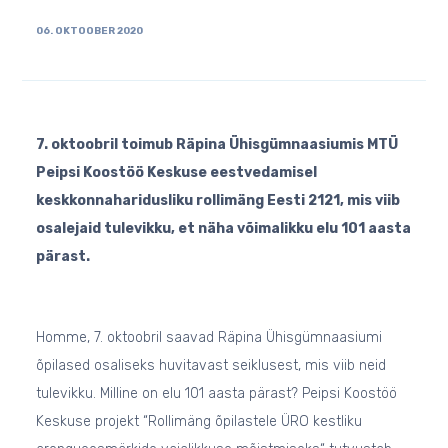
06. OKTOOBER 2020
7. oktoobril toimub Räpina Ühisgümnaasiumis MTÜ
Peipsi Koostöö Keskuse eestvedamisel
keskkonnaharidusliku rollimäng Eesti 2121, mis viib
osalejaid tulevikku, et näha võimalikku elu 101 aasta
pärast.
Homme, 7. oktoobril saavad Räpina Ühisgümnaasiumi
õpilased osaliseks huvitavast seiklusest, mis viib neid
tulevikku. Milline on elu 101 aasta pärast? Peipsi Koostöö
Keskuse projekt “Rollimäng õpilastele ÜRO kestliku