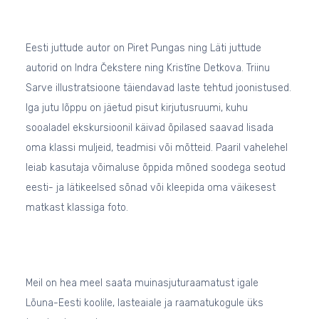
Eesti juttude autor on Piret Pungas ning Läti juttude
autorid on Indra Čekstere ning Kristīne Detkova. Triinu
Sarve illustratsioone täiendavad laste tehtud joonistused.
Iga jutu lõppu on jäetud pisut kirjutusruumi, kuhu
sooaladel ekskursioonil käivad õpilased saavad lisada
oma klassi muljeid, teadmisi või mõtteid. Paaril vahelehel
leiab kasutaja võimaluse õppida mõned soodega seotud
eesti- ja lätikeelsed sõnad või kleepida oma väikesest
matkast klassiga foto.
Meil on hea meel saata muinasjuturaamatust igale
Lõuna-Eesti koolile, lasteaiale ja raamatukogule üks