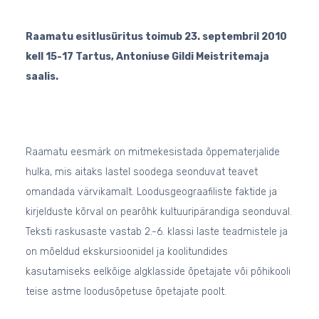
Raamatu esitlusüritus toimub 23. septembril 2010
kell 15-17 Tartus, Antoniuse Gildi Meistritemaja
saalis.
Raamatu eesmärk on mitmekesistada õppematerjalide
hulka, mis aitaks lastel soodega seonduvat teavet
omandada värvikamalt. Loodusgeograafiliste faktide ja
kirjelduste kõrval on pearõhk kultuuripärandiga seonduval.
Teksti raskusaste vastab 2.-6. klassi laste teadmistele ja
on mõeldud ekskursioonidel ja koolitundides
kasutamiseks eelkõige algklasside õpetajate või põhikooli
teise astme loodusõpetuse õpetajate poolt.