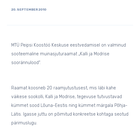
20. SEPTEMBER 2010
MTÜ Peipsi Koostöö Keskuse eestvedamisel on valminud
sooteemaline muinasjuturaamat „Kalli ja Modrise
soorännulood“.
Raamat koosneb 20 raamjutustusest, mis läbi kahe
väikese sookolli, Kalli ja Modrise, tegevuse tutvustavad
kümmet sood Lõuna-Eestis ning kümmet märgala Põhja-
Lätis. Igasse juttu on põimitud konkreetse kohtaga seotud
pärimuslugu.