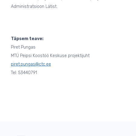
Administratsioon Lätist.
Täpsem teave:
Piret Pungas
MTÜ Peipsi Koostöö Keskuse projektijuht
piret.pungas@ctc.ee
Tel: 53440791