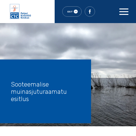
EST
Sooteemalise
muinasjuturaamatu
esitlus