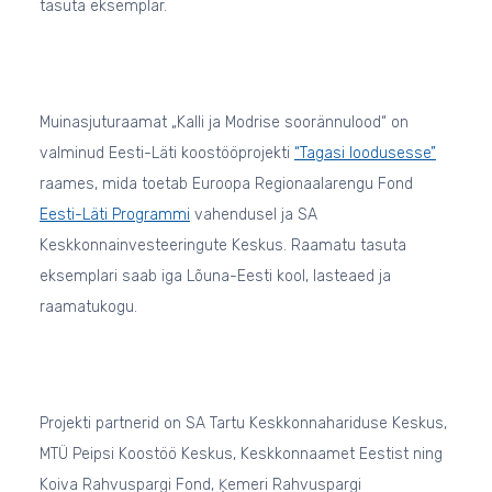
tasuta eksemplar.
Muinasjuturaamat „Kalli ja Modrise soorännulood“ on
valminud Eesti-Läti koostööprojekti
“Tagasi loodusesse”
raames, mida toetab Euroopa Regionaalarengu Fond
Eesti-Läti Programmi
vahendusel ja SA
Keskkonnainvesteeringute Keskus. Raamatu tasuta
eksemplari saab iga Lõuna-Eesti kool, lasteaed ja
raamatukogu.
Projekti partnerid on SA Tartu Keskkonnahariduse Keskus,
MTÜ Peipsi Koostöö Keskus, Keskkonnaamet Eestist ning
Koiva Rahvuspargi Fond, Ķemeri Rahvuspargi