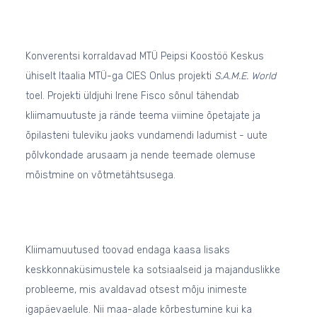
Konverentsi korraldavad MTÜ Peipsi Koostöö Keskus
ühiselt Itaalia MTÜ-ga CIES Onlus projekti
S.A.M.E. World
toel. Projekti üldjuhi Irene Fisco sõnul tähendab
kliimamuutuste ja rände teema viimine õpetajate ja
õpilasteni tuleviku jaoks vundamendi ladumist - uute
põlvkondade arusaam ja nende teemade olemuse
mõistmine on võtmetähtsusega.
Kliimamuutused toovad endaga kaasa lisaks
keskkonnaküsimustele ka sotsiaalseid ja majanduslikke
probleeme, mis avaldavad otsest mõju inimeste
igapäevaelule. Nii maa-alade kõrbestumine kui ka