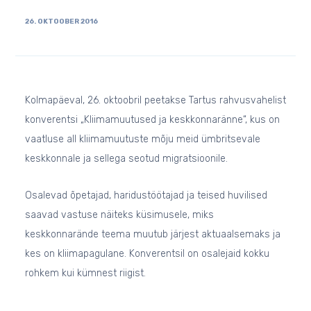
26. OKTOOBER 2016
Kolmapäeval, 26. oktoobril peetakse Tartus rahvusvahelist
konverentsi „Kliimamuutused ja keskkonnaränne“, kus on
vaatluse all kliimamuutuste mõju meid ümbritsevale
keskkonnale ja sellega seotud migratsioonile.
Osalevad õpetajad, haridustöötajad ja teised huvilised
saavad vastuse näiteks küsimusele, miks
keskkonnarände teema muutub järjest aktuaalsemaks ja
kes on kliimapagulane. Konverentsil on osalejaid kokku
rohkem kui kümnest riigist.