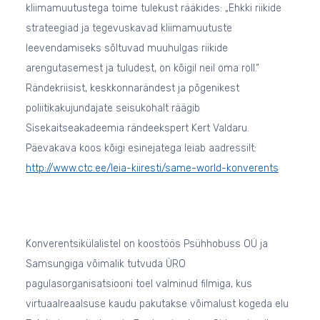
kliimamuutustega toime tulekust rääkides: „Ehkki riikide
strateegiad ja tegevuskavad kliimamuutuste
leevendamiseks sõltuvad muuhulgas riikide
arengutasemest ja tuludest, on kõigil neil oma roll.“
Rändekriisist, keskkonnarändest ja põgenikest
poliitikakujundajate seisukohalt räägib
Sisekaitseakadeemia rändeekspert Kert Valdaru.
Päevakava koos kõigi esinejatega leiab aadressilt:
http://www.ctc.ee/leia-kiiresti/same-world-konverents
Konverentsikülalistel on koostöös Psühhobuss OÜ ja
Samsungiga võimalik tutvuda ÜRO
pagulasorganisatsiooni toel valminud filmiga, kus
virtuaalreaalsuse kaudu pakutakse võimalust kogeda elu