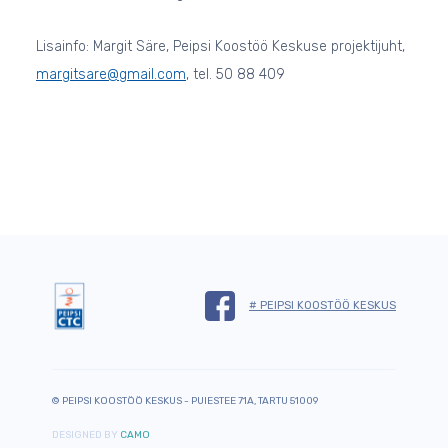
Lisainfo: Margit Säre, Peipsi Koostöö Keskuse projektijuht,
margitsare@gmail.com
, tel. 50 88 409
# PEIPSI KOOSTÖÖ KESKUS
© PEIPSI KOOSTÖÖ KESKUS - PUIESTEE 71A, TARTU 51009
DESIGNED BY
CAMO