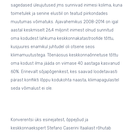
sagedased üleujutused jms sunnivad inimesi kolima, kuna
toimetulek ja senine elustiil on teatud piirkondades
muutumas võimatuks. Ajavahemikus 2008-2014 on igal
aastal keskmiselt 26,4 miljonit inimest olnud sunnitud
oma kodudest lahkuma keskkonnakatastroofide tõttu,
kusjuures enamikul juhtudel oli otsene seos
kliimamuutustega. Tõenäosus keskkonnaõnnetuse tõttu
oma kodust ilma jääda on viimase 40 aastaga kasvanud
60%. Erinevalt sõjapõgenikest, kes saavad loodetavasti
pärast konflikti lõppu kodukohta naasta, kliimapagulastel
seda võimalust ei ole.
Konverentsi üks esinejatest, õppejõud ja
keskkonnaekspert Stefano Caserini Itaaliast rõhutab