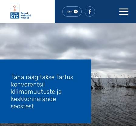
EST
Täna räägitakse Tartus
konverentsil
kliimamuutuste ja
keskkonnarände
seostest