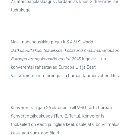
Za'atari pagulaslaagris Jordaanias koos Sidra-nimelise
tüdrukuga.
Maailmahariduslikku projekti
S.A.M.E. World.
Jätkusuutlikkus, teadlikkus, keskkond maailmahariduses
Euroopa arengukoostöö aastal 2015
tegevusi, k.a.
konverentsi rahastavad Euroopa Liit ja Eesti
Välisministeerium arengu- ja humanitaarabi vahenditest.
Konverents algab 26.oktoobril kell 9:30 Tartu Dorpati
Konverentsikeskuses (Turu 2, Tartu). Konverentsi
töökeeled on eesti ja inglise keel, osalejatel on võimalus
kasutada sünkroontõlget.