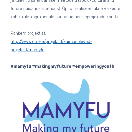
ja tuleviku juhendamise meetodeid (socio-cultural and
future guidance methods). Õpitut realiseeritakse väikeste
kohalikule kogukonnale suunatud noorteprojektide kaudu.
Rohkem projektist:
http://www.ctc.ee/projektid/kaimasolevad-
projektid/mamyfu
#mamyfu #makingmyfuture #empoweringyouth