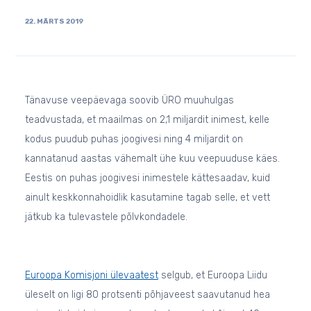
22. MÄRTS 2019
Tänavuse veepäevaga soovib ÜRO muuhulgas
teadvustada, et maailmas on 2,1 miljardit inimest, kelle
kodus puudub puhas joogivesi ning 4 miljardit on
kannatanud aastas vähemalt ühe kuu veepuuduse käes.
Eestis on puhas joogivesi inimestele kättesaadav, kuid
ainult keskkonnahoidlik kasutamine tagab selle, et vett
jätkub ka tulevastele põlvkondadele.
Euroopa Komisjoni ülevaatest
selgub, et Euroopa Liidu
üleselt on ligi 80 protsenti põhjaveest saavutanud hea