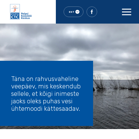
EST
Täna on rahvusvaheline
veepäev, mis keskendub
sellele, et kõigi inimeste
jaoks oleks puhas vesi
ühtemoodi kättesaadav.