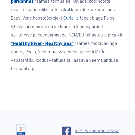
piirkonnas
raames toimus sel kevadel koolinoorte
maailmahariduslike sotsiaalreklaamide konkurss; uus
Eesti-Vene koostööprojekt
CuNaHe
tegeleb aga Peipsi-
Pihkva järve piirkonna kultuuri- ja looduspärandi
säilitamise ja edendamisega. NCM/EU rahastatud projekti
"Healthy River- Healthy Sea"
raames töötavad aga
Rootsi, Poola, Venemaa, Valgevene ja Eesti MTÜd
vabatahtliku loodusvaaltuse ja kaasava veemajanduse
temaatikaga.
# PEIPSI KOOSTÖÖ KESKUS