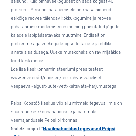
seisundi, kuid pinnaveekogudest on seda kõigest 40
protsenti. Seisundi paranemisele on kaasa aidanud
eelkõige reovee täiendav kokkukogumine ja reovee
puhastamise moderniseerimine ning paisutatud jõgede
kaladele läbipääsetavaks muutmine. Endiselt on
probleeme aga veekogude liigse toitainete ja ohtlike
ainete sisaldusega. Uueks murekohaks on ravimijääkide
leiud keskkonnas.
Loe lisa Keskkonnaministeeriumi preesiteatest:
www.envir.ee/et/uudised/tee-rahvusvahelisel-
veepaeval-algust-uute-vett-kaitsvate-harjumustega
Peipsi Koostöö Keskus viib ellu mitmeid tegevusi, mis on
suunatud keskkonnaharidusele ja paremale
veemajandusele Peipsi piirkonnas.
Näiteks projekt "
Maailmaharidustegevused Peipsi