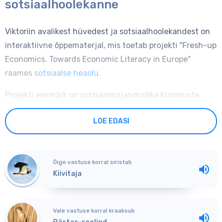
sotsiaalhoolekanne
Viktoriin avalikest hüvedest ja sotsiaalhoolekandest on
interaktiivne õppematerjal, mis toetab projekti "Fresh-up
Economics. Towards Economic Literacy in Europe"
raames
sotsiaalse heaolu
.
Projekti eesmärk on sotsiaalmajanduslike küsimuste
muutmine täiskasvanuhariduse osaks, pakkudes
LOE EDASI
täiskasvanute koolitajatele teavet ja õppematerjale, et
suurendada nende pädevust sotsiaalmajanduslikel
teemadel õppimise edendamiseks.
Õige vastuse korral siristab
Pane oma teadmised proovile avalike hüvede ja
Kiivitaja
sotsiaalhoolekande teemadel. Viktoriin sisaldab 10
küsimust koos vastusevariantidega ja 10 selgitavat
Vale vastuse korral kraaksub
lühilugu.