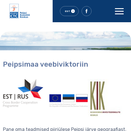
EST
Peipsimaa veebiviktoriin
Pane oma teadmised piiriülese Peipsi järve geograafiast,