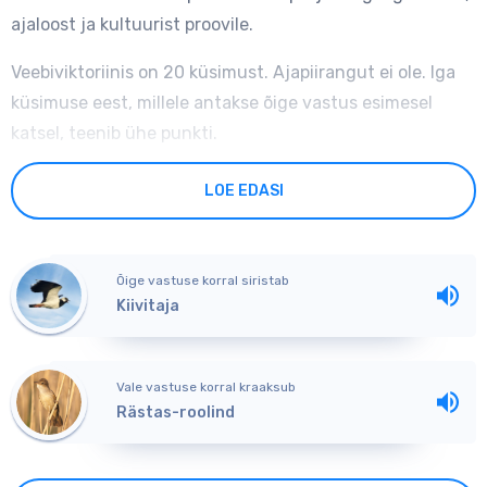
ajaloost ja kultuurist proovile.
Veebiviktoriinis on 20 küsimust. Ajapiirangut ei ole. Iga
küsimuse eest, millele antakse õige vastus esimesel
katsel, teenib ühe punkti.
Viktoriini eesmärgiks on saada uusi teadmisi Eesti-Vene
LOE EDASI
piiril asuva Peipsi järve kohta.
Kui soovid koguda uusi teamisi, siis vali
Õige vastuse korral siristab
HARJUTUSVIKTORIIN
: see sisaldab 20 küsimust.
Kiivitaja
Õppeviktoriinis saad vale vastuse korral proovida uuesti.
Kui vastad õigesti esimesel katsel, teenid 2 punkti, teisel
Vale vastuse korral kraaksub
katsel aga 1 punkti.
Rästas-roolind
Kui soovid sõbraga teadmistes jõudu katsuda, siis vali
VÕISTLUSVIKTORIIN:
siin tuleb 20-le küsimusele