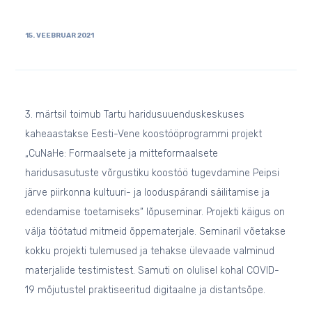
15. VEEBRUAR 2021
3. märtsil toimub Tartu haridusuuenduskeskuses
kaheaastakse Eesti-Vene koostööprogrammi projekt
„CuNaHe: Formaalsete ja mitteformaalsete
haridusasutuste võrgustiku koostöö tugevdamine Peipsi
järve piirkonna kultuuri- ja looduspärandi säilitamise ja
edendamise toetamiseks“ lõpuseminar. Projekti käigus on
välja töötatud mitmeid õppematerjale. Seminaril võetakse
kokku projekti tulemused ja tehakse ülevaade valminud
materjalide testimistest. Samuti on olulisel kohal COVID-
19 mõjutustel praktiseeritud digitaalne ja distantsõpe.