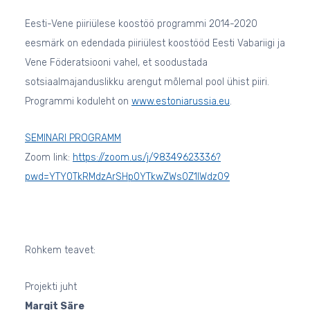
Eesti-Vene piiriülese koostöö programmi 2014-2020
eesmärk on edendada piiriülest koostööd Eesti Vabariigi ja
Vene Föderatsiooni vahel, et soodustada
sotsiaalmajanduslikku arengut mõlemal pool ühist piiri.
Programmi koduleht on
www.estoniarussia.eu
.
SEMINARI PROGRAMM
Zoom link:
https://zoom.us/j/98349623336?
pwd=YTY0TkRMdzArSHp0YTkwZWs0Z1lWdz09
Rohkem teavet:
Projekti juht
Margit Säre