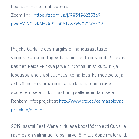
Lõpuseminar toimub zoomis.
Zoom link:
https://zoom.us/j/98349623336?
pwd=YTY0TkRMdzArSHp0YTkwZWs0Z1lWdz09
Projekti CuNaHe eesmärgiks oli haridusasutuste
võrgustiku kaudu tugevdada piiriülest koostööd. Projektis
käsitleti Peipsi-Pihkva järve piirkonna ühist kultuuri-ja
looduspärandit läbi uuenduslike hariduslike meetodite ja
aktiivõppe, mis omakorda aitab kaasa teadlikkuse
suurenemisele piirkonnast ning selle edendamisele.
Rohkem infot projektist
http://www.ctc.ee/kaimasolevad-
projektid/cunahe
2019. aastal Eesti-Vene piiriülese koostööprojekti CuNaHe
raames on valminud Peipsi järve lõimitud õppe materjalid.