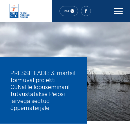
EST
PRESSITEADE: 3. märtsil
toimuval projekti
CuNaHe lõpuseminaril
tutvustatakse Peipsi
järvega seotud
õppematerjale