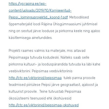
https://yg.rapina.ee/wp-
content/uploads/2019/10/Korrigeeritud-
Peipsi_loiminguprojektid_koond-1.pdf
. Metoodilised
õppematerjalid loodi Räpina Ühisgümnaasiumi juhtimisel
ning on seotud järve looduse ja piirkonna keele ning ajaloo
käsitlemisega ainetundides.
Projekti raames valmis ka materjale, mis aitavad
Peipsimaaga tutvuda kodudeski. Näiteks saab selle
piirkonna kultuuri- ja looduspärandida tutvuda ka läbi kahe
veebiviktoriini. Peipsimaa veebiviktoriinis
http://ctc.ee/viktoriinid/peipsimaa
tuleb panna proovile
teadmised piiriülese Peipsi järve geograafiast, ajaloost ja
kultuurist proovile. Teine tutvustab Peipsimaa
ökosüsteemi teenuseid ehk ökohüvesid
http://ctc.ee/viktoriinid/peipsimaa-okohuved