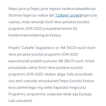
Peipsi järve ja Peipsi järve regiooni keskkonnateadlikkuse
tõstmise tegevusi viiakse läbi
“CuNaHe” projekti
tegevuste
raames, mida rahastab Eesti-Vene piiriülene koostöö
programm 2014-2020 ja kaasfinantseerib SA
Keskkonnainvesteeringute Keskus.
Projekti "CuNaHe" kogueelarve on 164 763,00 eurot. Eesti-
Vene piiriülese koostöö programm
2014-2020
kaasrahastab projekti suuruses 148 286,70 eurot. Antud
pressiteade valmis Eesti-Vene piiriülese koostöö
programmi 2014-2020 rahalise abiga. Selle pressiteate
sisu eest vastutab ainuisikuliselt Peipsi Koostöö Keskus
koos partneritega ning selles kajastata mingil juhul
Programmi, programmis osalevate riikide ega Euroopa
Liidu seisukohti.