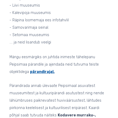
- Liivi muuseumis
- Kalevipoja muuseumis
- Räpina loomemaja ees infotahvlil
- Samovarimaja seinal.
- Setomaa muuseumis
.... ja neid lisandub veelgi
Mängu eesmärgiks on juhtida inimeste tähelepanu
Peipsimaa pärandile ja ajendada neid tutvuma teiste
objektidega
pärandirajal.
Pärandirada annab ülevaate Peipsimaal asuvatest
muuseumitest ja kultuuripärandi asutustest ning nende
lähiümbruses paiknevatest huviväärsustest, lähtudes
piirkonna keelelisest ja kultuurilisest eripärast. Kaardi
põhjal saab tutvuda näiteks
Kodavere murraku-,