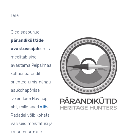
Tere!
Oled saabunud
pärandiküttide
avastusrajale
, mis
meelitab sind
avastama Peipsimaa
kultuuripärandit
orienteerumismängu
asukohapõhise
rakenduse Navicup
abil, mille saad
siit
.
Radadel võib kohata
väikseid mõistatusi ja
katsumusi, mille