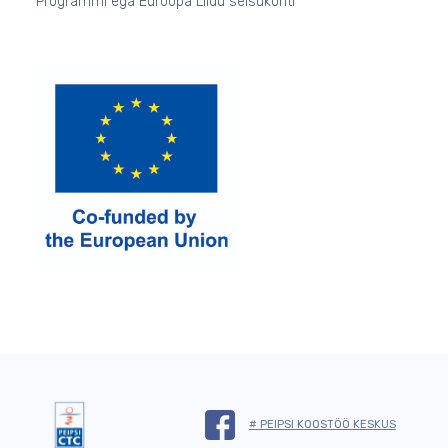
Programmi ega Euroopa Liidu seisukohti
# PEIPSI KOOSTÖÖ KESKUS