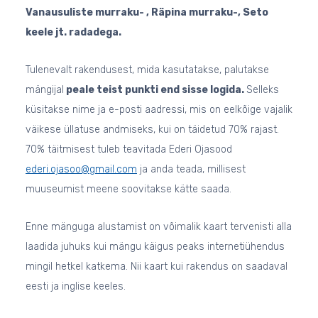
Vanausuliste murraku- , Räpina murraku-, Seto
keele jt. radadega.
Tulenevalt rakendusest, mida kasutatakse, palutakse
mängijal
peale teist punkti end sisse logida.
Selleks
küsitakse nime ja e-posti aadressi, mis on eelkõige vajalik
väikese üllatuse andmiseks, kui on täidetud 70% rajast.
70% täitmisest tuleb teavitada Ederi Ojasood
ederi.ojasoo@gmail.com
ja anda teada, millisest
muuseumist meene soovitakse kätte saada.
Enne mänguga alustamist on võimalik kaart tervenisti alla
laadida juhuks kui mängu käigus peaks internetiühendus
mingil hetkel katkema. Nii kaart kui rakendus on saadaval
eesti ja inglise keeles.