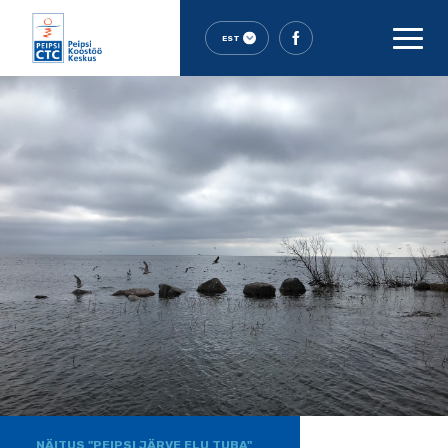
EST
NÄITUS "PEIPSI JÄRVE ELU TUBA"