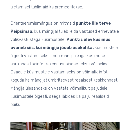
ületamisel tublimaid ka premeeritakse.
Orienteerumismängus on mitmeid
punkte üle terve
Peipsimaa
, kus mängijal tuleb leida vastused erinevatele
valikvastustega küsimustele.
Punktis olev küsimus
avaneb siis, kui mängija jõuab asukohta.
Küsimustele
õigesti vastamiseks ilmub mängijale iga küsimuse
asukohas lisainfot rakendusesisese teksti või helina.
Osadele küsimustele vastamiseks on võimalik infot
koguda ka mängijat ümbritsevast reaalsest keskkonnast.
Mängija ülesandeks on vastata võimalikult paljudele
küsimustele õigesti, seega läbides ka palju reaalseid
paiku.