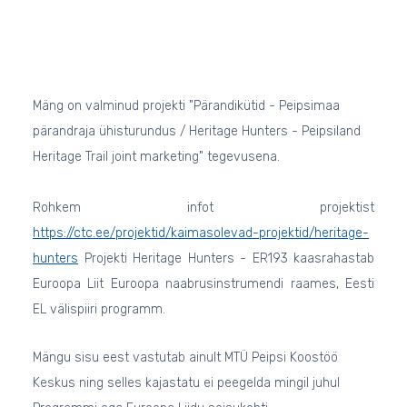
Mäng on valminud projekti "Pärandikütid - Peipsimaa
pärandraja ühisturundus / Heritage Hunters - Peipsiland
Heritage Trail joint marketing" tegevusena.
Rohkem infot projektist
https://ctc.ee/projektid/kaimasolevad-projektid/heritage-
hunters
Projekti Heritage Hunters - ER193 kaasrahastab
Euroopa Liit Euroopa naabrusinstrumendi raames, Eesti
EL välispiiri programm.
Mängu sisu eest vastutab ainult MTÜ Peipsi Koostöö
Keskus ning selles kajastatu ei peegelda mingil juhul