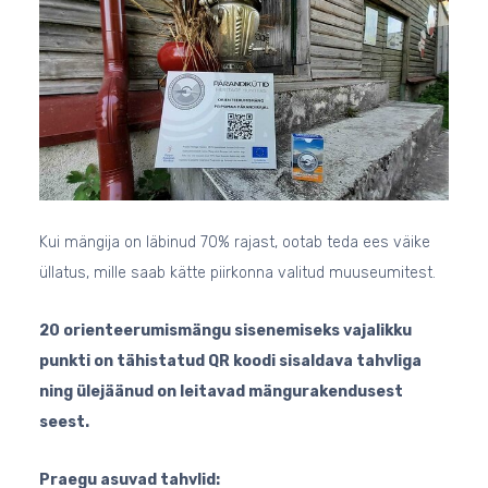
Kui mängija on läbinud 70% rajast, ootab teda ees väike
üllatus, mille saab kätte piirkonna valitud muuseumitest.
20 orienteerumismängu sisenemiseks vajalikku
punkti on tähistatud QR koodi sisaldava tahvliga
ning ülejäänud on leitavad mängurakendusest
seest.
Praegu asuvad tahvlid: