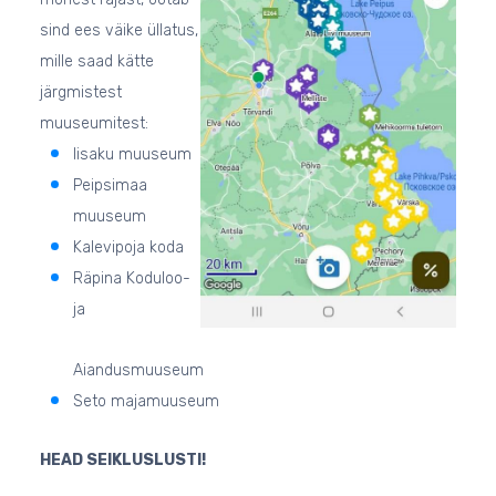
sind ees väike üllatus,
mille saad kätte
järgmistest
muuseumitest:
Iisaku muuseum
Peipsimaa
muuseum
Kalevipoja koda
Räpina Koduloo-
ja
Aiandusmuuseum
Seto majamuuseum
HEAD SEIKLUSLUSTI!