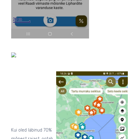
Kui oled läbinud 70%
mõnest rajast, ootab