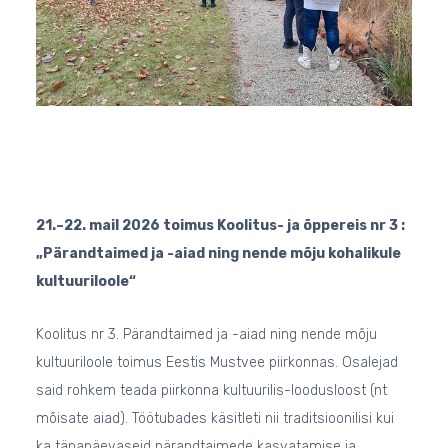
21.–22. mail 2026 toimus Koolitus- ja õppereis nr 3 :
„Pärandtaimed ja -aiad ning nende mõju kohalikule
kultuuriloole“
Koolitus nr 3. Pärandtaimed ja -aiad ning nende mõju
kultuuriloole toimus Eestis Mustvee piirkonnas. Osalejad
said rohkem teada piirkonna kultuurilis-loodusloost (nt
mõisate aiad). Töötubades käsitleti nii traditsioonilisi kui
ka tänapäevaseid pärandtaimede kasvatamise ja