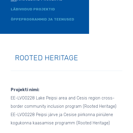
LÄBIVIIDUD PROJEKTID
ÕPPEPROGRAMMID JA TEENUSED
ROOTED HERITAGE
Projekti nimi:
EE-LV00228 Lake Peipsi area and Cesis region cross-
border community inclusion program (Rooted Heritage)
EE-LV00228 Peipsi järve ja Cesise piirkonna piiriülene
kogukonna kaasamise programm (Rooted Heritage)