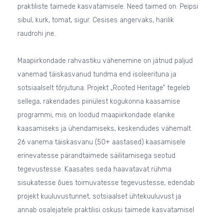
praktiliste taimede kasvatamisele. Need taimed on: Peipsi
sibul, kurk, tomat, sigur. Cesises angervaks, harilik
raudrohi jne.
Maapiirkondade rahvastiku vähenemine on jätnud paljud
vanemad täiskasvanud tundma end isoleerituna ja
sotsiaalselt tõrjutuna. Projekt „Rooted Heritage” tegeleb
sellega, rakendades piiriülest kogukonna kaasamise
programmi, mis on loodud maapiirkondade elanike
kaasamiseks ja ühendamiseks, keskendudes vähemalt
26 vanema täiskasvanu (50+ aastased) kaasamisele
erinevatesse pärandtaimede säilitamisega seotud
tegevustesse. Kaasates seda haavatavat rühma
sisukatesse õues toimuvatesse tegevustesse, edendab
projekt kuuluvustunnet, sotsiaalset ühtekuuluvust ja
annab osalejatele praktilisi oskusi taimede kasvatamisel