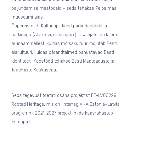
paljundamise meetodeid – seda tehakse Peipsimaa
muuseumi aias.
Õppereis nr 3: Kultuuripiirkond pärandaedade ja -
parkidega (Alatskivi, mõisapark). Osalejatel on laiem
arusaam sellest, kuidas mõisakultuur mõjutab Eesti
aiakultuuri, kuidas pärandtaimed panustavad Eesti
identiteeti. Koostööd tehakse Eesti Maateaduste ja
Teadmiste Keskusega.
Seda tegevust toetati osana projektist EE-LV00228
Rooted Heritage, mis on Interreg VI-A Estonia–Latvia
programmi 2021-2027 projekt, mida kaasrahastab
Euroopa Liit.