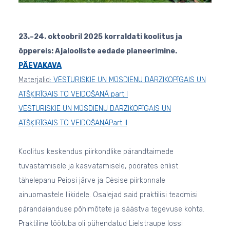
23.–24. oktoobril 2025 korraldati koolitus ja
õppereis: Ajalooliste aedade planeerimine.
PÄEVAKAVA
Materjalid
: VĒSTURISKIE UN MŪSDIENU DĀRZIKOPĪGAIS UN
ATŠĶIRĪGAIS TO VEIDOŠANĀ part I
VĒSTURISKIE UN MŪSDIENU DĀRZIKOPĪGAIS UN
ATŠĶIRĪGAIS TO VEIDOŠANĀPart II
Koolitus keskendus piirkondlike pärandtaimede
tuvastamisele ja kasvatamisele, pöörates erilist
tähelepanu Peipsi järve ja Cēsise piirkonnale
ainuomastele liikidele. Osalejad said praktilisi teadmisi
pärandaianduse põhimõtete ja säästva tegevuse kohta.
Praktiline töötuba oli pühendatud Lielstraupe lossi