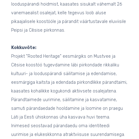
looduspärandi hoidmist, kaasates sisukalt vähemalt 26
vanemaealist osalejat, kelle tegevus loob aluse
pikaajalisele koostööle ja pärandit väärtustavale eluviisile
Peipsi ja Cēsise piirkonnas.
Kokkuvõte:
Projekt "Rooted Heritage" eesmärgiks on Mustvee ja
Cēsise koostöö tugevdamine läbi piirkondade rikkaliku
kultuuri- ja looduspärandi säilitamise ja edendamise,
eesmärgiga kaitsta ja edendada piirkondlikke pärandtaimi,
kaasates kohalikke kogukondi aktiivsete osalejatena.
Pärandtaimede uurimine, säilitamine ja kasvatamine,
samuti pärandaedade hooldamine ja loomine on praegu
Läti ja Eesti ühiskonnas üha kasvava huvi teema.
Inimesed seostavad pärandaedu oma identiteedi
uurimise ja elukeskkonna atraktviisuse suurendamisega.