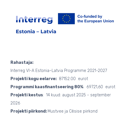
Rahastaja:
Interreg VI-A Estonia–Latvia Programme 2021-2027
Projekti kogu eelarve:
87152.00 eurot
Programmi kaasfinantseering 80%
: 69721,60 eurot
Projekti kestus
: 14 kuud: august 2025 - september
2026
Projekti piirkond:
Mustvee ja Cēsise piirkond