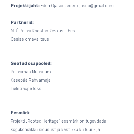
Projekti juht:
Ederi Ojasoo, ederi.ojasoo@gmail.com
Partnerid:
MTÜ Peipsi Koostöö Keskus - Eesti
Cēsise omavalitsus
Seotud osapooled:
Peipsimaa Muuseum
Kasepää Rahvamaja
Lielstraupe loss
Eesmärk
Projekti „Rooted Heritage“ eesmärk on tugevdada
kogukondlikku sidusust ja kestlikku kultuuri- ja