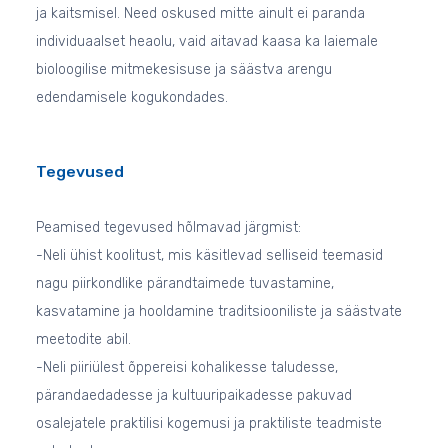
ja kaitsmisel. Need oskused mitte ainult ei paranda
individuaalset heaolu, vaid aitavad kaasa ka laiemale
bioloogilise mitmekesisuse ja säästva arengu
edendamisele kogukondades.
Tegevused
Peamised tegevused hõlmavad järgmist:
-Neli ühist koolitust, mis käsitlevad selliseid teemasid
nagu piirkondlike pärandtaimede tuvastamine,
kasvatamine ja hooldamine traditsiooniliste ja säästvate
meetodite abil.
-Neli piiriülest õppereisi kohalikesse taludesse,
pärandaedadesse ja kultuuripaikadesse pakuvad
osalejatele praktilisi kogemusi ja praktiliste teadmiste