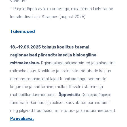
vahetust.
- Projekt lõpeb avaliku üritusega, mis toimub Lielstraupe
lossifestivali ajal Straupes (august 2026).
Tulemused
18.-19.09.2025 toimus koolitus teemal
regionaalsed pärandtaimed ja bioloogiline
mitmekesisus.
Rgionaalsed pärandtaimed ja bioloogiline
mitmekesisus. Koolituse ja praktiliste töötubade käigus
demonstreerisid koolitajad tehnikaid nagu seemnete
kogumine ja säilitamine, mulla ettevalmistamine ja
mahepõllundusmeetodid.
Õppevisiit:
Osalejad õppisid
tundma piirkonnas ajalooliselt kasvatatud pärandtaimi
ning jälgivad traditsioonilisi istutus- ja koristusmeetodeid.
Päevakava.