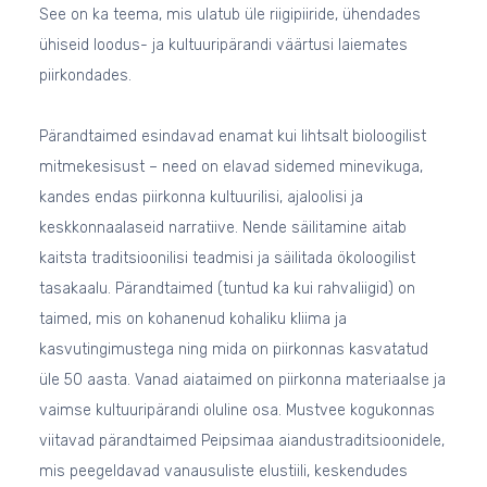
See on ka teema, mis ulatub üle riigipiiride, ühendades
ühiseid loodus- ja kultuuripärandi väärtusi laiemates
piirkondades.
Pärandtaimed esindavad enamat kui lihtsalt bioloogilist
mitmekesisust – need on elavad sidemed minevikuga,
kandes endas piirkonna kultuurilisi, ajaloolisi ja
keskkonnaalaseid narratiive. Nende säilitamine aitab
kaitsta traditsioonilisi teadmisi ja säilitada ökoloogilist
tasakaalu. Pärandtaimed (tuntud ka kui rahvaliigid) on
taimed, mis on kohanenud kohaliku kliima ja
kasvutingimustega ning mida on piirkonnas kasvatatud
üle 50 aasta. Vanad aiataimed on piirkonna materiaalse ja
vaimse kultuuripärandi oluline osa. Mustvee kogukonnas
viitavad pärandtaimed Peipsimaa aiandustraditsioonidele,
mis peegeldavad vanausuliste elustiili, keskendudes