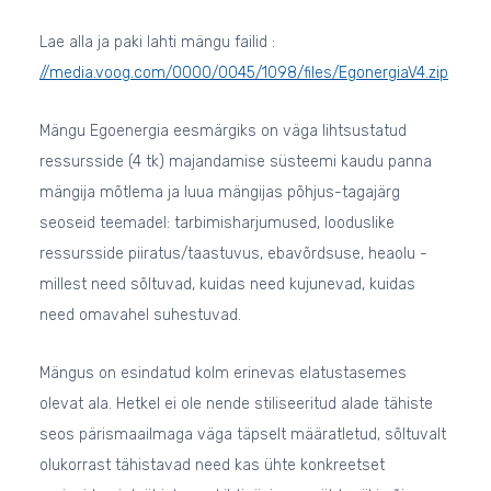
Lae alla ja paki lahti mängu failid :
//media.voog.com/0000/0045/1098/files/EgonergiaV4.zip
Mängu Egoenergia eesmärgiks on väga lihtsustatud
ressursside (4 tk) majandamise süsteemi kaudu panna
mängija mõtlema ja luua mängijas põhjus-tagajärg
seoseid teemadel: tarbimisharjumused, looduslike
ressursside piiratus/taastuvus, ebavõrdsuse, heaolu -
millest need sõltuvad, kuidas need kujunevad, kuidas
need omavahel suhestuvad.
Mängus on esindatud kolm erinevas elatustasemes
olevat ala. Hetkel ei ole nende stiliseeritud alade tähiste
seos pärismaailmaga väga täpselt määratletud, sõltuvalt
olukorrast tähistavad need kas ühte konkreetset