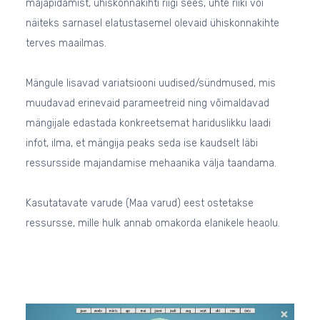
majapidamist, ühiskonnakihti riigi sees, ühte riiki või
näiteks sarnasel elatustasemel olevaid ühiskonnakihte
terves maailmas.
Mängule lisavad variatsiooni uudised/sündmused, mis
muudavad erinevaid parameetreid ning võimaldavad
mängijale edastada konkreetsemat hariduslikku laadi
infot, ilma, et mängija peaks seda ise kaudselt läbi
ressursside majandamise mehaanika välja taandama.
Kasutatavate varude (Maa varud) eest ostetakse
ressursse, mille hulk annab omakorda elanikele heaolu.