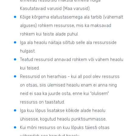
erinevad ressursid maksta erineva hulga
Kasutatavaid varusid (Maa varusid).
Kõige kõrgema elatustasemega ala tarbib (vähemalt
alguses) rohkem ressursse, mis ka maksavad
rohkem kui teiste alade puhul.
Iga ala heaolu näitaja sõltub selle ala ressursside
hulgast.
Teatud ressursid annavad rohkem või vähem heaolu
kui teised.
Ressursid on hierarhias - kui all pool olev ressurss
on otsas, siis ülemised heaolu enam ei anna ning
neid ei saa ka juurde osta, enne kui “olulisem”
ressurss on taastatud.
Iga kuu lõpus lisatakse kõikide alade heaolu
ühisesse, kogutud heaolu punktisummasse.
Kui mõni ressurss on kuu lõpuks täiesti otsas