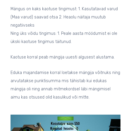
Mängus on kaks kaotuse tingimust: 1. Kasutatavad varud
(Maa varud) saavad otsa 2. Heaolu näitaja muutub
negatiivseks
Ning üks võidu tingimus: 1. Peale aasta möödumist ei ole
ükski kaotuse tingimus täitunud.
Kaotuse korral peab mängija uuesti algusest alustama.
Eduka majandamise korral loetakse mängija võitnuks ning
arvutatakse punktisumma mis tähistab kui edukas
mängija oli ning annab mitmekordsel läbi mängimisel
aimu kas otsused olid kasulikud või mitte.