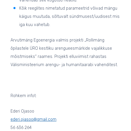
vähendab see kogutud heaolu.
Kõik reeglites nimetatud parameetrid võivad mängu
käigus muutuda, sõltuvalt sündmusest/uudisest mis
iga kuu vahetub.
Arvutimäng Egoenergia valmis projekti „Rollimäng
õpilastele ÜRO kestliku arengueesmärkide vajalikkuse
mõistmiseks“ raames. Projekti elluviimist rahastas
Välisministeerium arengu- ja humanitaarabi vahenditest.
Rohkem infot:
Ederi Ojasoo
ederi.ojasoo@gmail.com
56 636 264