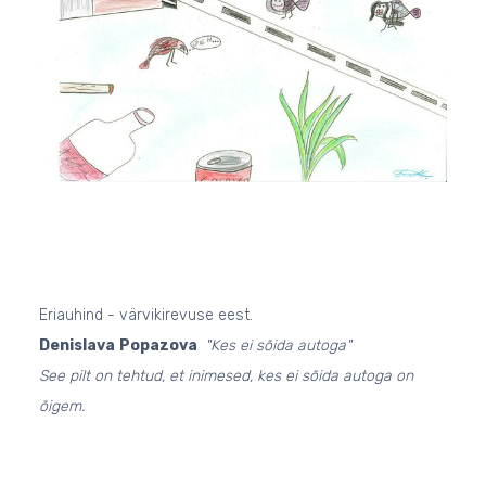
Eriauhind - värvikirevuse eest.
Denislava
Popazova
"Kes ei sõida autoga"
See pilt on tehtud, et inimesed, kes ei sõida autoga on
õigem.