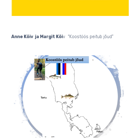
Anne Kõiv ja Margit Kõi
v “Koostöös peitub jõud”