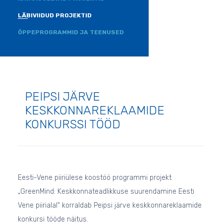
LÄBIVIIDUD PROJEKTID
ÕPPEPROGRAMMID JA TEENUSED
PEIPSI JÄRVE
KESKKONNAREKLAAMIDE
KONKURSSI TÖÖD
Eesti-Vene piiriülese koostöö programmi projekt
„GreenMind: Keskkonnateadlikkuse suurendamine Eesti
Vene piirialal“ korraldab Peipsi järve keskkonnareklaamide
konkursi tööde näitus.