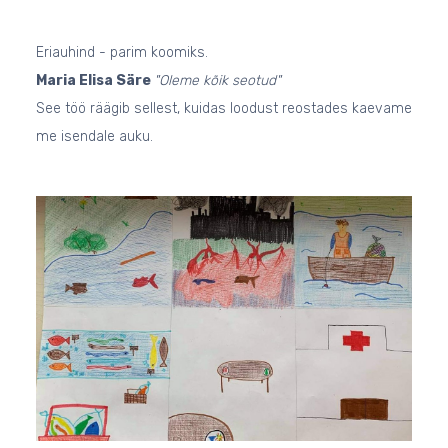
Eriauhind - parim koomiks.
Maria Elisa Säre
"Oleme kõik seotud"
See töö räägib sellest, kuidas loodust reostades kaevame
me isendale auku.