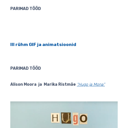
PARIMAD TÖÖD
III rühm GIF ja animatsioonid
PARIMAD TÖÖD
Alison Moora ja Marika Ristmäe
“Hugo ja Mona”