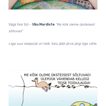
Väga hea töö -
Uku Mardiste
“Me kõik oleme üksteisest
sõltuvad”
Liiga suur kalapüük on halb. Kalu jääb järve järgi liiga vähe.