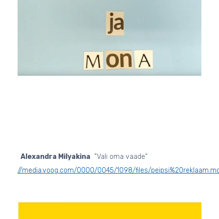
Alexandra Milyakina
"Vali oma vaade"
//media.voog.com/0000/0045/1098/files/peipsi%20reklaam.m