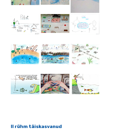
II rühm täiskasvanud