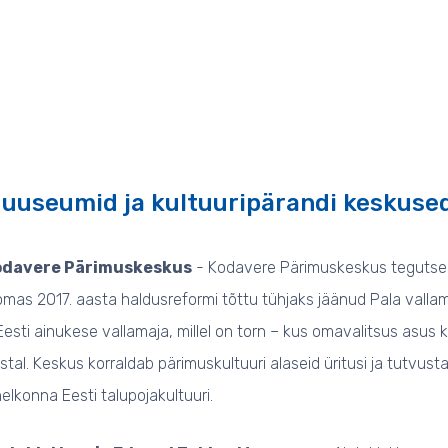
uuseumid ja kultuuripärandi keskuse
odavere Pärimuskeskus
- Kodavere Pärimuskeskus tegutseb 
omas 2017. aasta haldusreformi tõttu tühjaks jäänud Pala vall
Eesti ainukese vallamaja, millel on torn – kus omavalitsus asus
stal. Keskus korraldab pärimuskultuuri alaseid üritusi ja tutvu
helkonna Eesti talupojakultuuri.