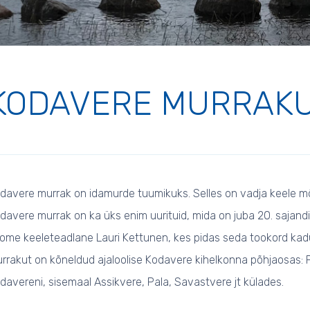
KODAVERE MURRAK
davere murrak on idamurde tuumikuks. Selles on vadja keele mõj
davere murrak on ka üks enim uurituid, mida on juba 20. sajandi 
ome keeleteadlane Lauri Kettunen, kes pidas seda tookord ka
rrakut on kõneldud ajaloolise Kodavere kihelkonna põhjaosas: 
davereni, sisemaal Assikvere, Pala, Savastvere jt külades.