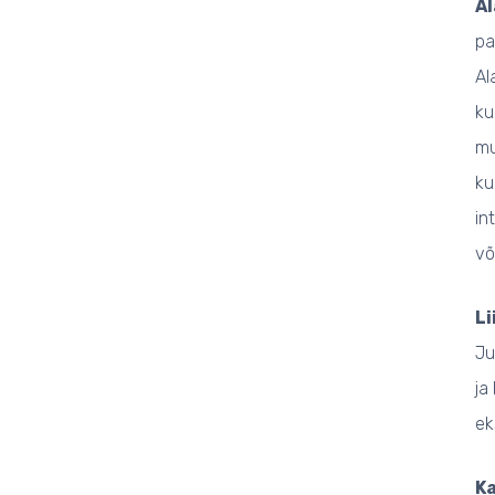
Al
pa
Al
ku
mu
ku
in
võ
L
Ju
ja
ek
K