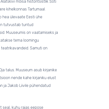
Alatskivi mõisa historitsistlik Šoti
ere kihelkonnas Tartumaal.
ab hea ülevaate Eesti ühe
oon tutvustab tuntud
pisid. Muuseumis on vaatamiseks ja
ustatakse tema loomingu
 teatrikavandeid. Samuti on
Oja talus. Muuseum asub kirjanike
sioon nende kahe kirjaniku elust
n ja Jakob Liivile pühendatud
t seal, kuhu rajas eepose