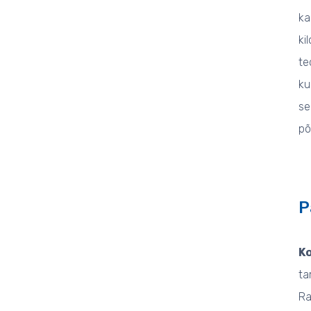
ka
ki
te
ku
se
põ
P
K
ta
Ra