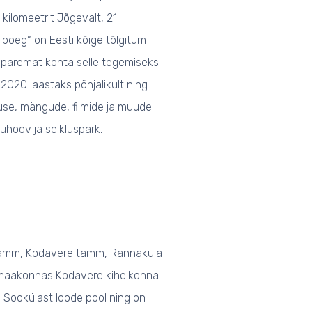
ilomeetrit Jõgevalt, 21
ipoeg“ on Eesti kõige tõlgitum
 paremat kohta selle tegemiseks
2020. aastaks põhjalikult ning
vsuse, mängude, filmide ja muude
uhoov ja seikluspark.
amm, Kodavere tamm, Rannaküla
maakonnas Kodavere kihelkonna
Sookülast loode pool ning on