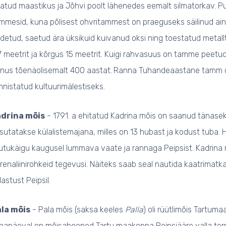
atud maastikus ja Jõhvi poolt lähenedes eemalt silmatorkav. 
mmesid, kuna põlisest ohvritammest on praeguseks säilinud ain
idetud, saetud ära üksikuid kuivanud oksi ning toestatud meta
7 meetrit ja kõrgus 15 meetrit. Kuigi rahvasuus on tamme peet
nus tõenäolisemalt 400 aastat.
Ranna Tuhandeaastane tamm on 
nnistatud kultuurimälestiseks.
adrina mõis
- 1791. a ehitatud Kadrina mõis on saanud tänase
sutatakse külalistemajana, milles on 13 hubast ja kodust tuba.
lutukäigu kaugusel lummava vaate ja rannaga Peipsist. Kadrina
renaliinirohkeid tegevusi. Näiteks saab seal nautida kaatrimatk
lastust Peipsil.
la mõis
- Pala mõis (saksa keeles
Palla
) oli rüütlimõis Tartum
napäeval on mõisahooned Tartu maakonna Peipsiääre valla territ