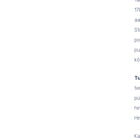
17
aa
St
po
pu
kõ
Tu
te
pü
hi
Hi
Ka