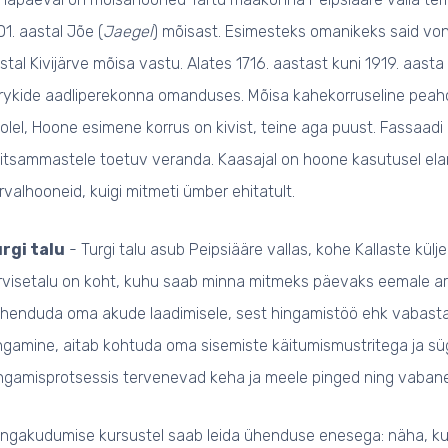
01. aastal Jõe (
Jaegel
) mõisast. Esimesteks omanikeks said von 
stal Kivijärve mõisa vastu. Alates 1716. aastast kuni 1919. aast
rykide aadliperekonna omanduses. Mõisa kahekorruseline peahoo
olel, Hoone esimene korrus on kivist, teine aga puust. Fassaad
itsammastele toetuv veranda. Kaasajal on hoone kasutusel ela
rvalhooneid, kuigi mitmeti ümber ehitatult.
rgi talu
- Turgi talu asub Peipsiääre vallas, kohe Kallaste külje a
rvisetalu on koht, kuhu saab minna mitmeks päevaks eemale ar
henduda oma akude laadimisele, sest hingamistöö ehk vabastav
ngamine, aitab kohtuda oma sisemiste käitumismustritega ja 
ngamisprotsessis tervenevad keha ja meele pinged ning vabane
ngakudumise kursustel saab leida ühenduse enesega: näha, kui