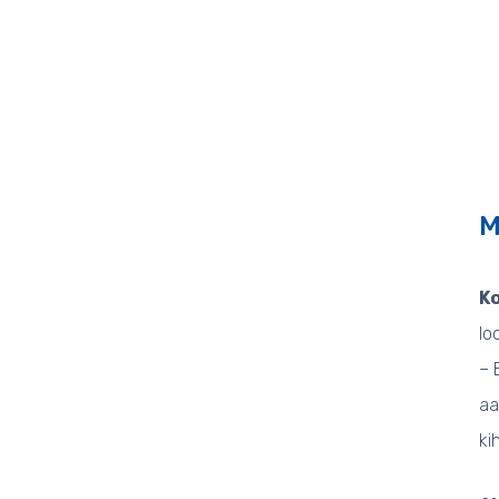
M
K
lo
– 
aa
ki