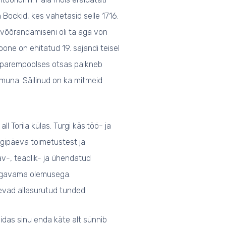
Bockid, kes vahetasid selle 1716.
a võõrandamiseni oli ta aga von
ne on ehitatud 19. sajandi teisel
i parempoolses otsas paikneb
muna. Säilinud on ka mitmeid
ll Torila külas. Turgi käsitöö- ja
gipäeva toimetustest ja
-, teadlik- ja ühendatud
sügavama olemusega.
vad allasurutud tunded.
das sinu enda käte alt sünnib