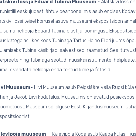
atskivi loss ja Eduard Tubina Muuseum
- Alatskivi loss on 
runistiili eeskujudest lähtuv peahoone, mis asub endises Kodav
atskivi lossi teisel korrusel asuva muuseumi ekspositsioon ann
ulsama helilooja Eduard Tubina elust ja loomingust. Ekspositsi
usikategelasi, kes koos Tubinaga Tartus Heino Elleri juures õp
ulamiseks Tubina käsikirjad, salvestised, raamatud. Seal tutv
terpreete ning Tubinaga seotud muusikainstrumente, heliplaate,
imalik vaadata helilooja enda tehtud filme ja fotosid.
iivi Muuseum-
Liivi Muuseum asub Peipsiääre valla Rupsi küla 
han ja Jakob Liivi kodutalus. Muuseumis on avatud püsieksposit
 loometööst. Muuseum sai alguse Eesti Kirjandusmuuseumi Juha
spositsioonist.
alevipoja muuseum
- Kalevipoja Koda asub Kääpa külas - jus