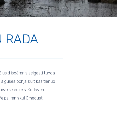
U RADA
usid iseäranis selgesti tunda.
alguses põhjalikult käsitlenud
duvaks keeleks. Kodavere
Peipsi rannikul Omedust