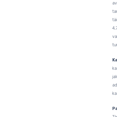
av
ta
tä
4,
va
tu
K
ka
ja
ad
ka
Pa
Tä