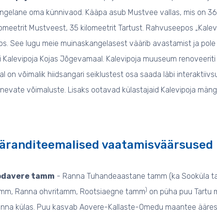
ngelane oma künnivaod. Kääpa asub Mustvee vallas, mis on 36 k
lomeetrit Mustveest, 35 kilomeetrit Tartust. Rahvuseepos „Kalev
os. See lugu meie muinaskangelasest väärib avastamist ja pole
i Kalevipoja Kojas Jõgevamaal. Kalevipoja muuseum renoveeriti 
al on võimalik hiidsangari seiklustest osa saada läbi interaktii
nevate võimaluste. Lisaks ootavad külastajaid Kalevipoja mäng
äranditeemalised vaatamisväärsused
odavere tamm
- Ranna Tuhandeaastane tamm (ka Sooküla t
)
mm, Ranna ohvritamm, Rootsiaegne tamm
on püha puu Tartu 
nna külas. Puu kasvab Aovere-Kallaste-Omedu maantee ääres 