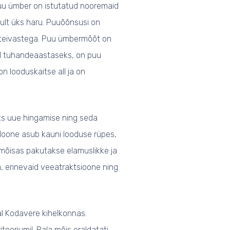
Puu ümber on istutatud nooremaid
ult üks haru. Puuõõnsusi on
llteivastega. Puu ümbermõõt on
ud tuhandeaastaseks, on puu
looduskaitse all ja on
ks uue hingamise ning seda
 Hoone asub kauni looduse rüpes,
 mõisas pakutakse elamuslikke ja
a, erinevaid veeatraktsioone ning
aal Kodavere kihelkonnas.
ooriumil. Pala mõis eraldatati