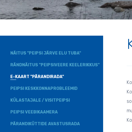
NÄITUS "PEIPSI JÄRVE ELU TUBA"
RÄNDNÄITUS "PEIPSIVEERE KEELERIKKUS"
E-KAART "PÄRANDIRADA"
Ko
PEIPSI KESKKONNAPROBLEEMID
Ko
KÜLASTAJALE / VISITPEIPSI
so
mu
PEIPSI VEEBIKAAMERA
Ko
PÄRANDIKÜTTIDE AVASTUSRADA