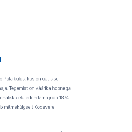
d
Pala külas, kus on uut sisu
amaja. Tegemist on väärika hoonega
 kohalikku elu edendama juba 1874.
stab mitmekülgselt Kodavere