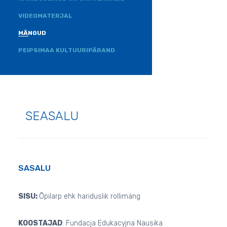
VIDEOMATERJAL
MÄNGUD
PEIPSIMAA KULTUURIPÄRAND
SEASALU
SASALU
SISU:
Õpilarp ehk hariduslik rollimäng
KOOSTAJAD
: Fundacja Edukacyjna Nausika