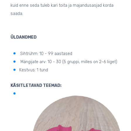
kuid enne seda tuleb kari toita ja majandusasjad korda
saada.
ÜLDANDMED
Sihtrühm: 10 - 99 aastased
Mängijate arv: 10 - 30 (5 gruppi, milles on 2-6 liiget)
Kestvus: 1 tund
KÄSITLETAVAD TEEMAD: